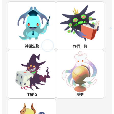
ラムジー・キャンベル
リン・カーター
ロバート・E・ハワード
ロバート・M・プライス
ロバート・ブロック
クト１
クト２
クト３
クト４
クト５
クト６
クト７
クト８
クト９
クト１０
クト１１
クト１２
クト１３
グラ２
グラ１
神話生物
作品一覧
全集１
全集２
全集３
全集４
全集５
全集６
全集７
新訳１
新訳２
新訳３
新訳４
新訳５
真１
真２
真３
真４
真５
真６
真7
TRPG
歴史