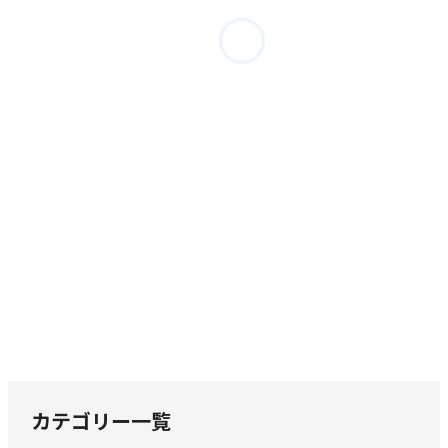
オーガスト・ダーレス
カール・ホール・トンプソン
キャサリン・ルシール・ムーア
クラーク・アシュトン・スミス
ゲイリー・メイヤース
ジョセフ・S・パルヴァー
スコット・デビッド・アニオロフスキー
スティーヴン・キング
ゼリア・ビショップ
ドナルド・ワンドレイ
ハワード・フィリップ・ラヴクラフト
ヒールド・ヘイゼル
ヒュー・B・ケイヴ
ブライアン・ラムレイ
フランク・ベルナップ・ロング
カテゴリー一覧
フリッツ・ライバー
ヘンリー・カットナー