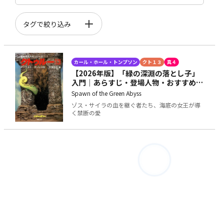
タグで絞り込み
R・ジョーンズ
ロバート・W・チェンバース
カール・ホール・トンプソン
クト１３
真４
【2026年版】「緑の深淵の落とし子」
A・A・アタナジオ
A・メリット
B・コッパー
入門｜あらすじ・登場人物・おすすめ版
まとめ
D・A・ウォルハイム
D・J・ウォルシュJr.
Spawn of the Green Abyss
ゾス・サイラの血を継ぐ者たち、海底の女王が導
D・ドレイク
E・P・バーグランド
H・ハッセ
く禁断の愛
J・P・ブレナン
M・R・スコラー
M・S・ワーネス
M・スコラー
R・A・W・ローンズ
R・F・シーライト
T・E・D・クライン
アンブローズ・ビアース
ウィリアム・H・ホジスン
ウォルター・C・デビルJr.
エディ・C・バーティン