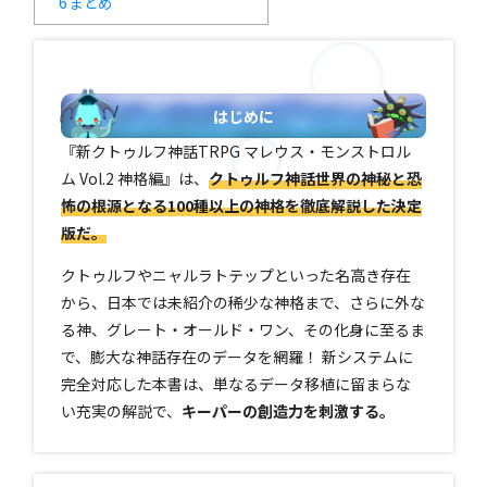
6
まとめ
はじめに
『新クトゥルフ神話TRPG マレウス・モンストロル
ム Vol.2 神格編』は、
クトゥルフ神話世界の神秘と恐
怖の根源となる100種以上の神格を徹底解説した決定
版だ。
クトゥルフやニャルラトテップといった名高き存在
から、日本では未紹介の稀少な神格まで、さらに外な
る神、グレート・オールド・ワン、その化身に至るま
で、膨大な神話存在のデータを網羅！ 新システムに
完全対応した本書は、単なるデータ移植に留まらな
い充実の解説で、
キーパーの創造力を刺激する。