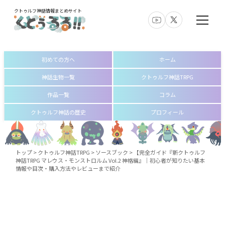
クトゥルフ神話情報まとめサイト
初めての方へ
ホーム
神話生物一覧
クトゥルフ神話TRPG
作品一覧
コラム
クトゥルフ神話の歴史
プロフィール
トップ
>
クトゥルフ神話TRPG
>
ソースブック
>
【完全ガイド『新クトゥルフ
神話TRPG マレウス・モンストロルム Vol.2 神格編』│初心者が知りたい基本
情報や目次・購入方法やレビューまで紹介