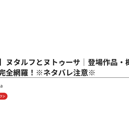
】ヌタルフとヌトゥーサ│登場作品・
完全網羅！※ネタバレ注意※
sa
ワン