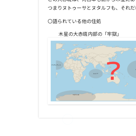
つまりヌトゥーサとヌタルフも、それだ
〇語られている他の住処
木星の大赤斑内部の「牢獄」