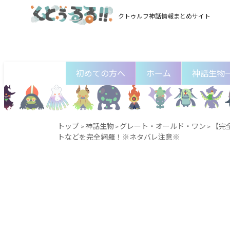
クトゥルフ神話情報まとめサイト
初めての方へ
ホーム
神話生物
トップ
神話生物
グレート・オールド・ワン
【完
>
>
>
トなどを完全網羅！※ネタバレ注意※