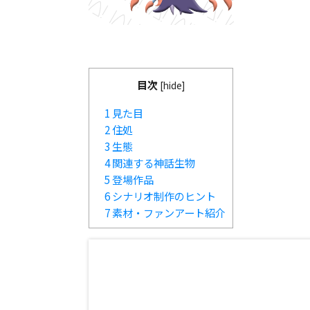
目次
[
hide
]
1
見た目
2
住処
3
生態
4
関連する神話生物
5
登場作品
6
シナリオ制作のヒント
7
素材・ファンアート紹介