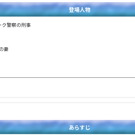
登場人物
ーク警察の刑事
の妻
あらすじ