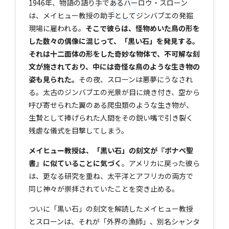
1946年、物語の語り手であるハーロウ・スローン
は、メイヒュー教授の助手としてジンバブエの発掘
現場に雇われる。
そこで彼らは、怪物めいた鳥の形を
した数々の偶像に混じって、「黒い石」を発見する。
それは十二面体の形をした奇妙な物体で、不可解な刻
文が施されており、中には奇怪な鳥のような生き物の
姿も見られた。
その夜、スローンは悪夢にうなされ
る。太古のジンバブエの光景が目に焼き付き、空から
呼び寄せられた翼のある爬虫類のような生き物が、
生贄として捧げられた人間をその鋭い嘴で引き裂く
残虐な儀式を目撃してしまう。
メイヒュー教授は、「黒い石」の刻文が『ポナペ聖
書』に似ていることに気づく
。アメリカに戻った彼ら
は、更なる研究を重ね、太平洋とアフリカの両方で
同じ神々が崇拝されていたことを突き止める。
ついに「黒い石」の刻文を解読したメイヒュー教授
とスローンは、それが「外界の漁師」、別名シャンタ