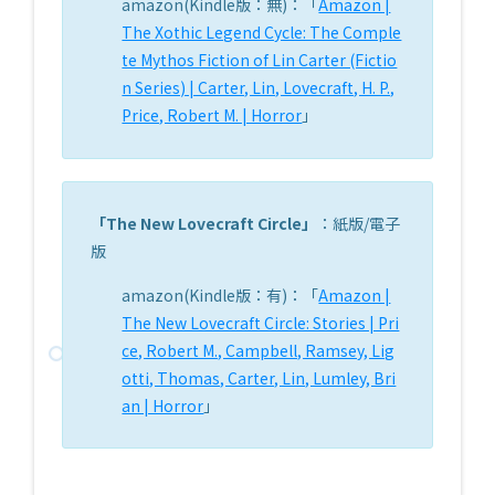
amazon(Kindle版：無)：「
Amazon |
The Xothic Legend Cycle: The Comple
te Mythos Fiction of Lin Carter (Fictio
n Series) | Carter, Lin, Lovecraft, H. P.,
Price, Robert M. | Horror
」
「
The New Lovecraft Circle
」
：紙版/電子
版
amazon(Kindle版：有)：「
Amazon |
The New Lovecraft Circle: Stories | Pri
ce, Robert M., Campbell, Ramsey, Lig
otti, Thomas, Carter, Lin, Lumley, Bri
an | Horror
」