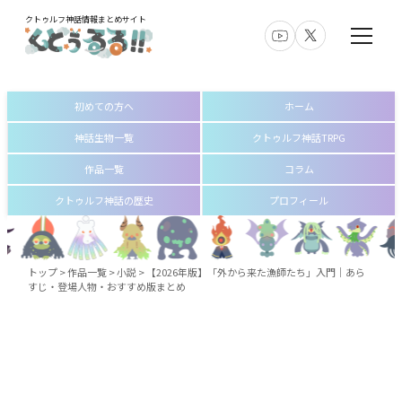
クトゥルフ神話情報まとめサイト
初めての方へ
ホーム
神話生物一覧
クトゥルフ神話TRPG
作品一覧
コラム
クトゥルフ神話の歴史
プロフィール
トップ
>
作品一覧
>
小説
>
【2026年版】「外から来た漁師たち」入門｜あら
すじ・登場人物・おすすめ版まとめ