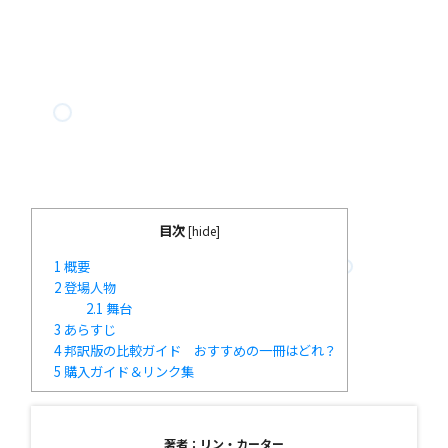
目次
[
hide
]
1
概要
2
登場人物
2.1
舞台
3
あらすじ
4
邦訳版の比較ガイド おすすめの一冊はどれ？
5
購入ガイド＆リンク集
著者：リン・カーター