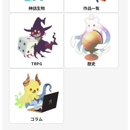
神話生物
作品一覧
TRPG
歴史
コラム