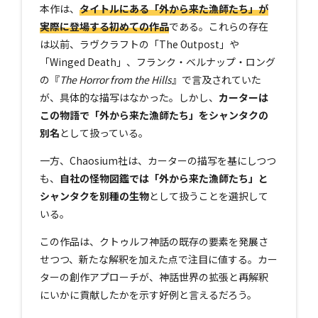
本作は、
タイトルにある「外から来た漁師たち」が
実際に登場する初めての作品
である。これらの存在
は以前、ラヴクラフトの「The Outpost」や
「Winged Death」、フランク・ベルナップ・ロング
の『
The Horror from the Hills
』で言及されていた
が、具体的な描写はなかった。しかし、
カーターは
この物語で「外から来た漁師たち」をシャンタクの
別名
として扱っている。
一方、Chaosium社は、カーターの描写を基にしつつ
も、
自社の怪物図鑑では「外から来た漁師たち」と
シャンタクを別種の生物
として扱うことを選択して
いる。
この作品は、クトゥルフ神話の既存の要素を発展さ
せつつ、新たな解釈を加えた点で注目に値する。カー
ターの創作アプローチが、神話世界の拡張と再解釈
にいかに貢献したかを示す好例と言えるだろう。