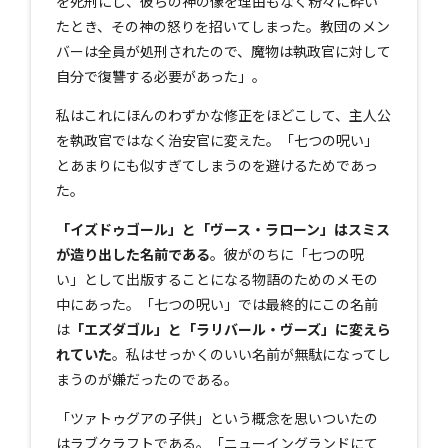
を死刑にし、彼らの神の像を理由もなく粉々に砕い
たとき、その神の怒りを招いてしまった。教団のメン
バーは全員が処刑されたので、魔物は執政官に対して
自分で復讐する必要があった」。
私はこれにほんのわずかな修正をほどこして、主人公
を執政官ではなく治安官に変えた。「七つの呪い」
とあまりにも似すぎてしまうのを避けるためであっ
た。
「イズドゥゴール」と「ヴース・ラローン」はスミス
が造り出した名前である
。彼がのちに「七つの呪
い」として出版することになる物語のためのメモの
中にあった。「七つの呪い」では最終的にこの名前
は
「エズダゴル」と「ラリバール・ヴーズ」に変えら
れていた
。私はせっかくのいい名前が無駄になってし
まうのが嫌だったのである。
「ツァトゥグアの子供」という概念を思いついたの
はラブクラフトである。「ニューイングランドにて