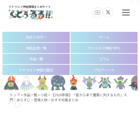
クトゥルフ神話情報まとめサイト
初めての方へ
ホーム
神話生物一覧
クトゥルフ神話TRPG
作品一覧
コラム
クトゥルフ神話の歴史
プロフィール
トップ
>
作品一覧
>
小説
>
【2026年版】「星から来て饗宴に列するもの」入
門｜あらすじ・登場人物・おすすめ版まとめ