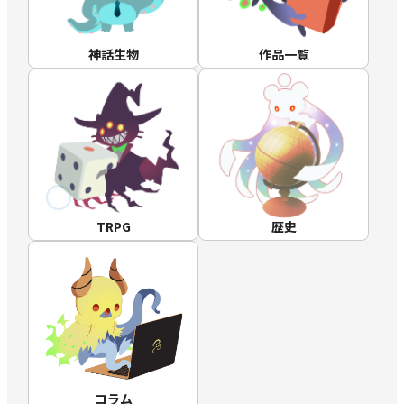
神話生物
作品一覧
TRPG
歴史
コラム