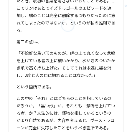
たとき、最初の言葉を消さないでおくことである。こ
こでリンはあとでイズドゥゴールのエピソードを追
加し、甥のことは完全に削除するつもりだったのに忘
れてしまったのではないか、というのが私の推測であ
る。
第二の点は、
「不恰好な黒い形のものが、岬の上で丸くなって悲鳴
を上げている者の上に襲いかかり、水かきのついたか
ぎ爪で高く持ち上げた。そしてそれは永遠に姿を消
し、2度と人の目に触れることはなかった」
という箇所である。
この中の「それ」とはどちらのことを指しているの
だろうか。「黒い形」か、それとも「悲鳴を上げてい
る者」か？文法的には、怪物を指しているというの
がより自然であるが、内容を考えると、ヴース・ラロ
ーンが完全に失踪したことをいうべき箇所である。