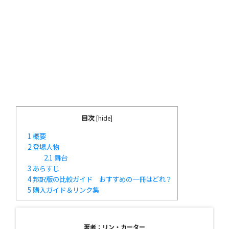
目次
[
hide
]
1
概要
2
登場人物
2.1
舞台
3
あらすじ
4
邦訳版の比較ガイド おすすめの一冊はどれ？
5
購入ガイド＆リンク集
著者：リン・カーター