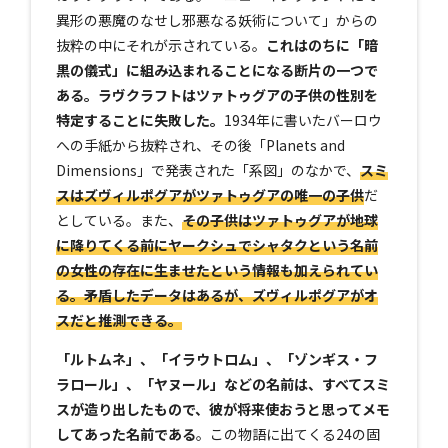
異形の悪魔のなせし邪悪なる妖術について」からの
抜粋の中にそれが示されている。
これはのちに「暗
黒の儀式」に組み込まれることになる断片の一つで
ある。ラヴクラフトはツァトゥグアの子供の性別を
特定することに失敗した。
1934年に書いたバーロウ
への手紙から抜粋され、その後「Planets and
Dimensions」で発表された「系図」のなかで、
スミ
スはズヴィルポグアがツァトゥグアの唯一の子供
だ
としている。また、
その子供はツァトゥグアが地球
に降りてくる前にヤークシュでシャタクという名前
の女性の存在に生ませたという情報も加えられてい
る。矛盾したデータはあるが、ズヴィルポグアがオ
スだと推測できる。
「ルトムネ」、「イラウトロム」、「ゾンギス・フ
ラロール」、「ヤヌール」などの名前は、すべてスミ
スが造り出したもので、彼が将来使おうと思ってメモ
してあった名前である
。この物語に出てくる24の固