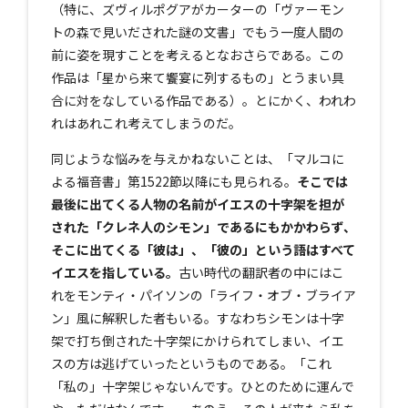
（特に、ズヴィルポグアがカーターの「ヴァーモン
トの森で見いだされた謎の文書」でもう一度人間の
前に姿を現すことを考えるとなおさらである。この
作品は「星から来て饗宴に列するもの」とうまい具
合に対をなしている作品である）。とにかく、われわ
れはあれこれ考えてしまうのだ。
同じような悩みを与えかねないことは、「マルコに
よる福音書」第1522節以降にも見られる。
そこでは
最後に出てくる人物の名前がイエスの十字架を担が
された「クレネ人のシモン」であるにもかかわらず、
そこに出てくる「彼は」、「彼の」という語はすべて
イエスを指している。
古い時代の翻訳者の中にはこ
れをモンティ・パイソンの「ライフ・オブ・ブライア
ン」風に解釈した者もいる。すなわちシモンは十字
架で打ち倒された十字架にかけられてしまい、イエ
スの方は逃げていったというものである。「これ
「私の」十字架じゃないんです。ひとのために運んで