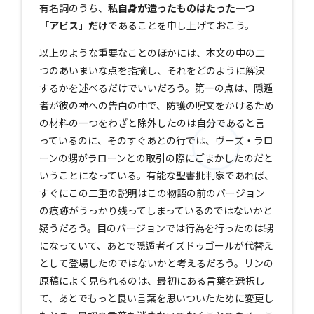
有名詞のうち、
私自身が造ったものはたった一つ
「アビス」だけ
であることを申し上げておこう。
以上のような重要なことのほかには、本文の中の二
つのあいまいな点を指摘し、それをどのように解決
するかを述べるだけでいいだろう。第一の点は、隠遁
者が彼の神への告白の中で、防護の呪文をかけるため
の材料の一つをわざと除外したのは自分であると言
っているのに、そのすぐあとの行では、ヴーズ・ラロ
ーンの甥がラローンとの取引の際にごまかしたのだと
いうことになっている。有能な聖書批判家であれば、
すぐにこの二重の説明はこの物語の前のバージョン
の痕跡がうっかり残ってしまっているのではないかと
疑うだろう。目のバージョンでは行為を行ったのは甥
になっていて、あとで隠遁者イズドゥゴールが代替え
として登場したのではないかと考えるだろう。リンの
原稿によく見られるのは、最初にある言葉を選択し
て、あとでもっと良い言葉を思いついたために変更し