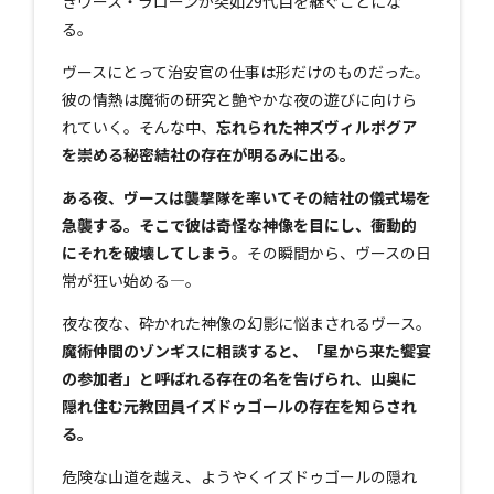
きヴース・ラローンが突如29代目を継ぐことにな
る。
ヴースにとって治安官の仕事は形だけのものだった。
彼の情熱は魔術の研究と艶やかな夜の遊びに向けら
れていく。そんな中、
忘れられた神ズヴィルポグア
を崇める秘密結社の存在が明るみに出る。
ある夜、ヴースは襲撃隊を率いてその結社の儀式場を
急襲する。そこで彼は奇怪な神像を目にし、衝動的
にそれを破壊してしまう
。その瞬間から、ヴースの日
常が狂い始める―。
夜な夜な、砕かれた神像の幻影に悩まされるヴース。
魔術仲間のゾンギスに相談すると、「星から来た饗宴
の参加者」と呼ばれる存在の名を告げられ、山奥に
隠れ住む元教団員イズドゥゴールの存在を知らされ
る。
危険な山道を越え、ようやくイズドゥゴールの隠れ