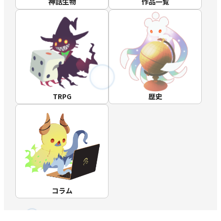
神話生物
作品一覧
TRPG
歴史
コラム