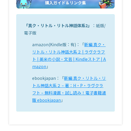
購入ガイド＆リンク集
「
真ク・リトル・リトル神話体系2
」
：紙版/
電子版
amazon(Kindle版：有)：「
新編 真ク・
リトル・リトル神話大系２ | ラヴクラフ
ト | 英米の小説・文芸 | Kindleストア | A
mazon
」
ebookjapan：「
新編 真ク・リトル・リ
トル神話大系２ – 著：H・P・ラヴクラ
フト – 無料漫画・試し読み！電子書籍通
販 ebookjapan
」