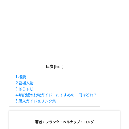
目次
[
hide
]
1
概要
2
登場人物
3
あらすじ
4
邦訳版の比較ガイド おすすめの一冊はどれ？
5
購入ガイド＆リンク集
著者：フランク・ベルナップ・ロング