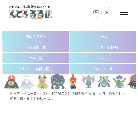
クトゥルフ神話情報まとめサイト
初めての方へ
ホーム
神話生物一覧
クトゥルフ神話TRPG
作品一覧
コラム
クトゥルフ神話の歴史
プロフィール
トップ
>
作品一覧
>
小説
>
【2026年版】「脳を喰う怪物」入門｜あらすじ・
登場人物・おすすめ版まとめ