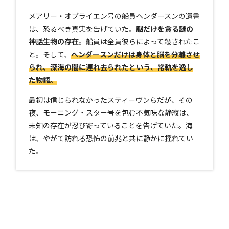
メアリー・オブライエン号の船員ヘンダースンの遺書
は、恐るべき真実を告げていた。
脳だけを貪る謎の
神話生物の存在
。船員は全員彼らによって殺されたこ
と。そして、
ヘンダ―スンだけは身体と脳を分離させ
られ、深海の闇に連れ去られたという、常軌を逸し
た物語。
最初は信じられなかったスティーヴンらだが、その
夜、モーニング・スター号を包む不気味な静寂は、
未知の存在が忍び寄っていることを告げていた。海
は、やがて訪れる恐怖の前兆と共に静かに揺れてい
た。