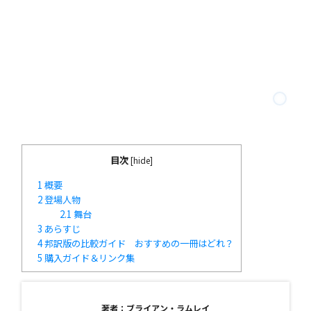
目次
[
hide
]
1
概要
2
登場人物
2.1
舞台
3
あらすじ
4
邦訳版の比較ガイド おすすめの一冊はどれ？
5
購入ガイド＆リンク集
著者：ブライアン・ラムレイ