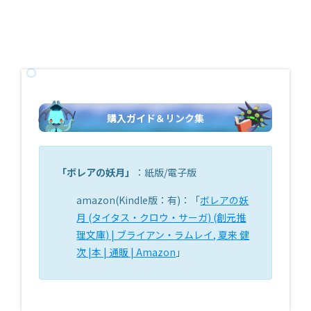
購入ガイド＆リンク集
「ボレアの妖月」
：紙版/電子版
amazon(Kindle版：有)：「
ボレアの妖
月 (タイタス・クロウ・サーガ) (創元推
理文庫) | ブライアン・ラムレイ, 夏来 健
次 |本 | 通販 | Amazon
」