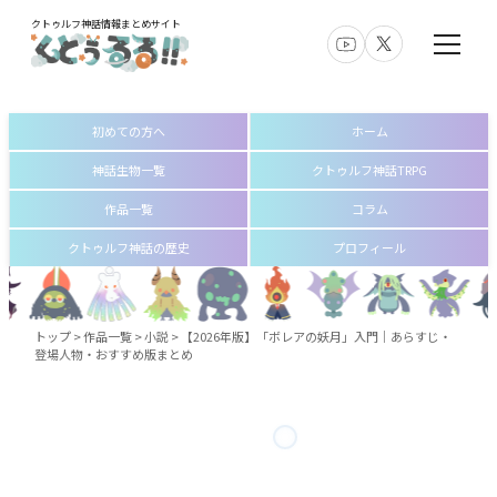
クトゥルフ神話情報まとめサイト
初めての方へ
ホーム
神話生物一覧
クトゥルフ神話TRPG
作品一覧
コラム
クトゥルフ神話の歴史
プロフィール
トップ
>
作品一覧
>
小説
>
【2026年版】「ボレアの妖月」入門｜あらすじ・
登場人物・おすすめ版まとめ