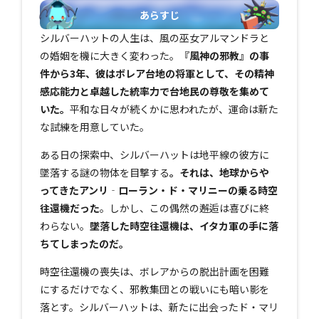
あらすじ
シルバーハットの人生は、風の巫女アルマンドラと
の婚姻を機に大きく変わった。
『風神の邪教』の事
件から3年、彼はボレア台地の将軍として、その精神
感応能力と卓越した統率力で台地民の尊敬を集めて
いた。
平和な日々が続くかに思われたが、運命は新た
な試練を用意していた。
ある日の探索中、シルバーハットは地平線の彼方に
墜落する謎の物体を目撃する
。それは、地球からや
ってきたアンリ‐ローラン・ド・マリニーの乗る時空
往還機だった
。しかし、この偶然の邂逅は喜びに終
わらない。
墜落した時空往還機は、イタカ軍の手に落
ちてしまったのだ。
時空往還機の喪失は、ボレアからの脱出計画を困難
にするだけでなく、邪教集団との戦いにも暗い影を
落とす。シルバーハットは、新たに出会ったド・マリ