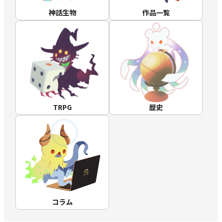
神話生物
作品一覧
TRPG
歴史
コラム