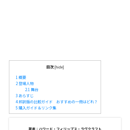
目次
[
hide
]
1
概要
2
登場人物
2.1
舞台
3
あらすじ
4
邦訳版の比較ガイド おすすめの一冊はどれ？
5
購入ガイド＆リンク集
著者：ハワード・フィリップス・ラヴクラフト