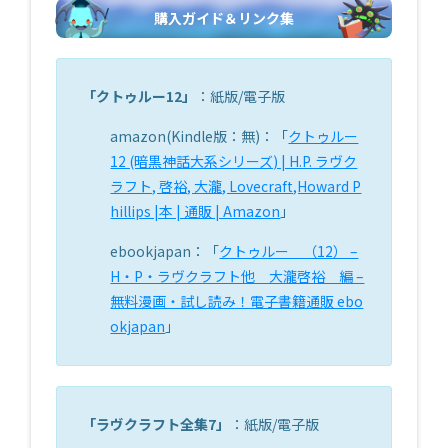
購入ガイド＆リンク集
「
クトゥルー12
」
：紙版/電子版
amazon(Kindle版：無)：「
クトゥルー
12 (暗黒神話大系シリーズ) | H.P. ラヴク
ラフト, 啓裕, 大瀧, Lovecraft,Howard P
hillips |本 | 通販 | Amazon
」
ebookjapan：「
クトゥルー （12） –
H・P・ラヴクラフト他 大瀧啓裕 編 –
無料漫画・試し読み！電子書籍通販 ebo
okjapan
」
「
ラヴクラフト全集7
」
：紙版/電子版