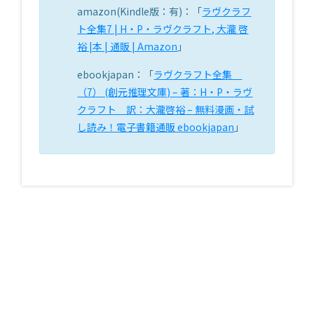
amazon(Kindle版：有)：「
ラヴクラフ
ト全集7 | H・P・ラヴクラフト, 大瀧 啓
裕 |本 | 通販 | Amazon
」
ebookjapan：「
ラヴクラフト全集
（7） (創元推理文庫) – 著：H・P・ラヴ
クラフト 訳：大瀧啓裕 – 無料漫画・試
し読み！電子書籍通販 ebookjapan
」