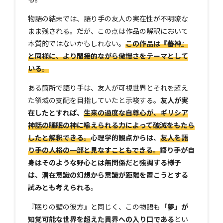
物語の結末では、語り手の友人の実在性が不明瞭な
まま残される。だが、この点は作品の解釈において
本質的ではないかもしれない。
この作品は『蕃神』
と同様に、より間接的ながら傲慢さをテーマとして
いる
。
ある箇所で語り手は、友人が可視世界とそれを超え
た領域の支配を目指していたと示唆する。
友人が実
在したとすれば、
生来の過度な自尊心が、ギリシア
神話の睡眠の神に喩えられる力によって破滅をもたら
したと解釈できる
。
心理学的観点からは、
友人を語
り手の人格の一部と見なすこともできる
。
語り手が自
身はそのような野心とは無関係だと強調する様子
は、潜在意識の幻想から意識が距離を置こうとする
試みとも考えられる
。
『眠りの壁の彼方』と同じく、この物語も
「夢」が
知覚可能な世界を超えた異界への入り口である
とい