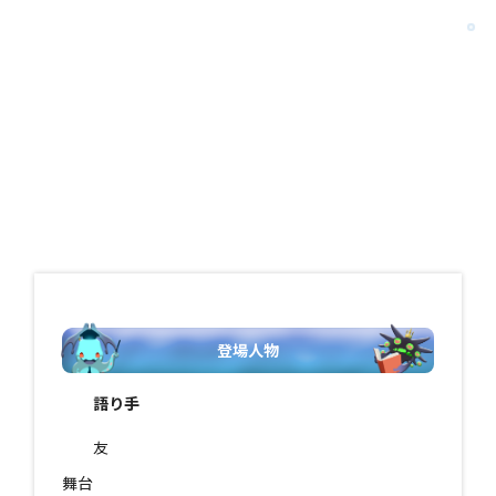
登場人物
語り手
友
舞台