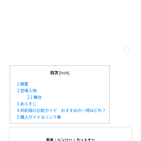
目次
[
hide
]
1
概要
2
登場人物
2.1
舞台
3
あらすじ
4
邦訳版の比較ガイド おすすめの一冊はどれ？
5
購入ガイド＆リンク集
著者：ヘンリー・カットナー