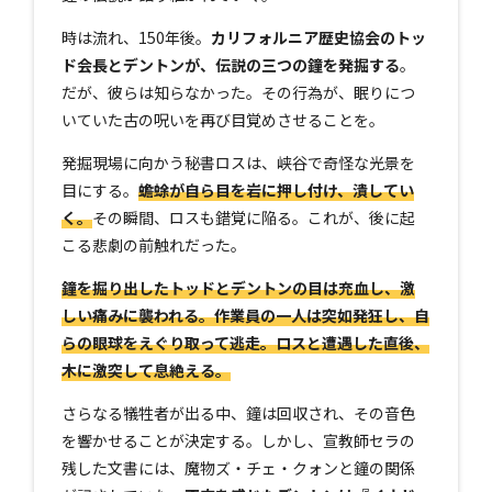
時は流れ、150年後。
カリフォルニア歴史協会のトッ
ド会長とデントンが、伝説の三つの鐘を発掘する
。
だが、彼らは知らなかった。その行為が、眠りにつ
いていた古の呪いを再び目覚めさせることを。
発掘現場に向かう秘書ロスは、峡谷で奇怪な光景を
目にする。
蟾蜍が自ら目を岩に押し付け、潰してい
く。
その瞬間、ロスも錯覚に陥る。これが、後に起
こる悲劇の前触れだった。
鐘を掘り出したトッドとデントンの目は充血し、激
しい痛みに襲われる。作業員の一人は突如発狂し、自
らの眼球をえぐり取って逃走。ロスと遭遇した直後、
木に激突して息絶える。
さらなる犠牲者が出る中、鐘は回収され、その音色
を響かせることが決定する。しかし、宣教師セラの
残した文書には、魔物ズ・チェ・クォンと鐘の関係