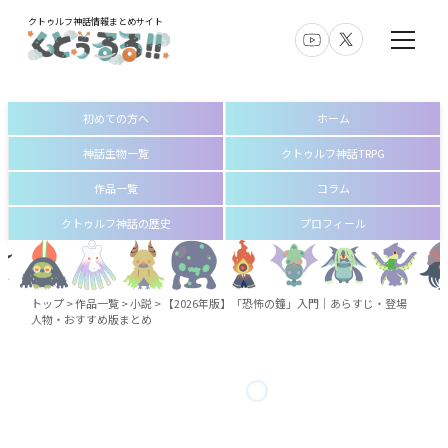
クトゥルフ神話情報まとめサイト
初めての方へ
ホーム
神話生物一覧
クトゥルフ神話TRPG
作品一覧
コラム
クトゥルフ神話の歴史
プロフィール
トップ
>
作品一覧
>
小説
>
【2026年版】「恐怖の鐘」入門｜あらすじ・登場
人物・おすすめ版まとめ