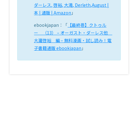
ダーレス, 啓裕, 大滝, Derleth,August |
本 | 通販 | Amazon
」
ebookjapan：「
【最終巻】クトゥル
ー （13） – オーガスト・ダーレス他
大瀧啓裕 編 – 無料漫画・試し読み！電
子書籍通販 ebookjapan
」