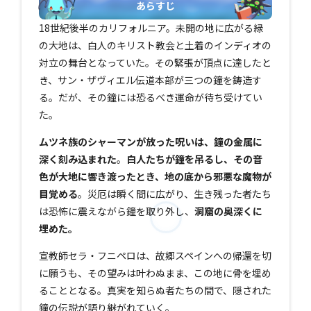
あらすじ
18世紀後半のカリフォルニア。未開の地に広がる緑
の大地は、白人のキリスト教会と土着のインディオの
対立の舞台となっていた。その緊張が頂点に達したと
き、サン・ザヴィエル伝道本部が三つの鐘を鋳造す
る。だが、その鐘には恐るべき運命が待ち受けてい
た。
ムツネ族のシャーマンが放った呪いは、鐘の金属に
深く刻み込まれた
。
白人たちが鐘を吊るし、その音
色が大地に響き渡ったとき、地の底から邪悪な魔物が
目覚める
。災厄は瞬く間に広がり、生き残った者たち
は恐怖に震えながら鐘を取り外し、
洞窟の奥深くに
埋めた。
宣教師セラ・フニペロは、故郷スペインへの帰還を切
に願うも、その望みは叶わぬまま、この地に骨を埋め
ることとなる。真実を知らぬ者たちの間で、隠された
鐘の伝説が語り継がれていく。