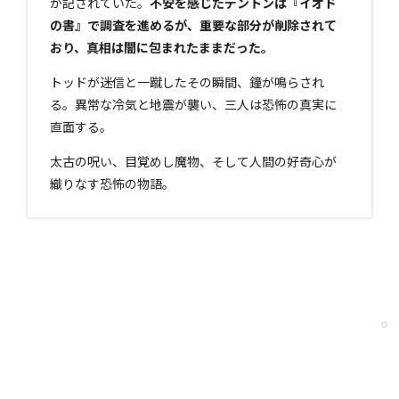
が記されていた。
不安を感じたデントンは『イオド
の書』で調査を進めるが、重要な部分が削除されて
おり、真相は闇に包まれたままだった。
トッドが迷信と一蹴したその瞬間、鐘が鳴らされ
る。異常な冷気と地震が襲い、三人は恐怖の真実に
直面する。
太古の呪い、目覚めし魔物、そして人間の好奇心が
織りなす恐怖の物語。