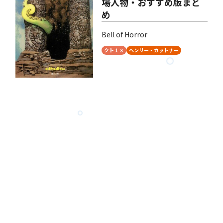
場人物・おすすめ版まと
め
Bell of Horror
クト１３
ヘンリー・カットナー