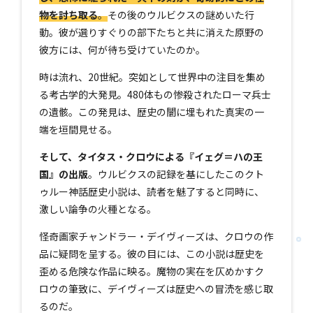
物を討ち取る
。
その後のウルビクスの謎めいた行
動。彼が選りすぐりの部下たちと共に消えた原野の
彼方には、何が待ち受けていたのか。
時は流れ、20世紀。突如として世界中の注目を集め
る考古学的大発見。480体もの惨殺されたローマ兵士
の遺骸。この発見は、歴史の闇に埋もれた真実の一
端を垣間見せる。
そして、タイタス・クロウによる『イェグ＝ハの王
国』の出版
。ウルビクスの記録を基にしたこのクト
ゥルー神話歴史小説は、読者を魅了すると同時に、
激しい論争の火種となる。
怪奇画家チャンドラー・デイヴィーズは、クロウの作
品に疑問を呈する。彼の目には、この小説は歴史を
歪める危険な作品に映る。魔物の実在を仄めかすク
ロウの筆致に、デイヴィーズは歴史への冒涜を感じ取
るのだ。