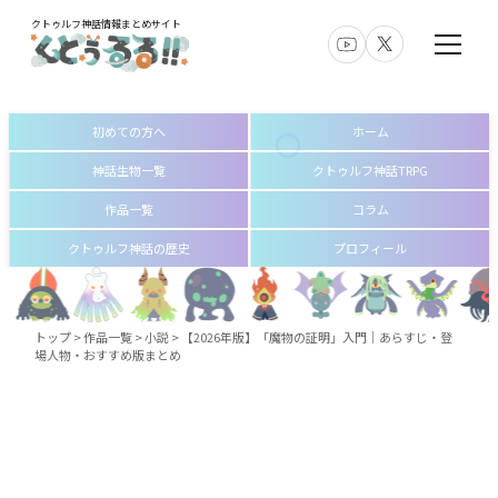
クトゥルフ神話情報まとめサイト
初めての方へ
ホーム
神話生物一覧
クトゥルフ神話TRPG
作品一覧
コラム
クトゥルフ神話の歴史
プロフィール
トップ
>
作品一覧
>
小説
>
【2026年版】「魔物の証明」入門｜あらすじ・登
場人物・おすすめ版まとめ