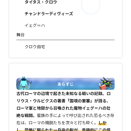
タイタス・クロウ
チャンドラーディヴィーズ
イェグ＝ハ
舞台
クロウ自宅
あらすじ
古代ローマの辺境で起きた未知なる戦いの記録。ロ
リウス・ウルビクスの著書「国境の要塞」が語る、
ローマ軍と地獄から召喚された魔物イェグ＝ハの壮
絶な戦闘。
蛮族の手によって呼び出された恐るべき存
在は、ローマの精鋭たちを次々と打ち砕く。
しか
し、恐怖に駆られた一兵卒の剣が、奇跡的にこの怪