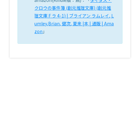
amazon(Kindle版：無)：「
タイタス・
クロウの事件簿 (創元推理文庫) (創元推
理文庫 F ラ 4-1) | ブライアン ラムレイ, L
umley,Brian, 健次, 夏来 |本 | 通販 | Ama
zon
」