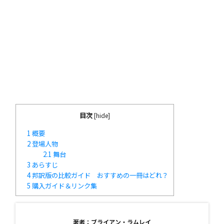
目次
[
hide
]
1
概要
2
登場人物
2.1
舞台
3
あらすじ
4
邦訳版の比較ガイド おすすめの一冊はどれ？
5
購入ガイド＆リンク集
著者：ブライアン・ラムレイ