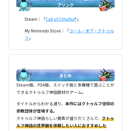
アリンク
Steam：「
Call of Cthulhu®
」
My Nintendo Store：「
コール・オブ・クトゥル
フ
」
まとめ
Steam版、PS4版、スイッチ版と多機種で遊ぶことが
できるクトゥルフ神話題材のゲーム。
タイトルからわかる通り、
本作にはクトゥルフ信仰の
宗教団体が登場する。
クトゥルフ神話らしい要素が盛りだくさんで、
クトゥ
ルフ神話の世界観を体験したい人におすすめした