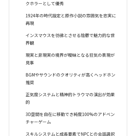
クホラーとして優秀
1924年の時代設定と原作小説の雰囲気を忠実に
再現
インスマウスを彷彿とさせる陰鬱で魅力的な世
界観
現実と非現実の境界が曖昧となる狂気の表現が
見事
BGMやサウンドのクオリティが高くヘッドホン
推奨
正気度システムと精神的トラウマの演出が効果
的
3D空間を自在に移動でき純度100%のアドベン
チャーゲーム
スキルシステムと成長要素でNPCとの会話選択