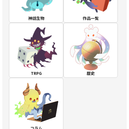
神話生物
作品一覧
TRPG
歴史
コラム