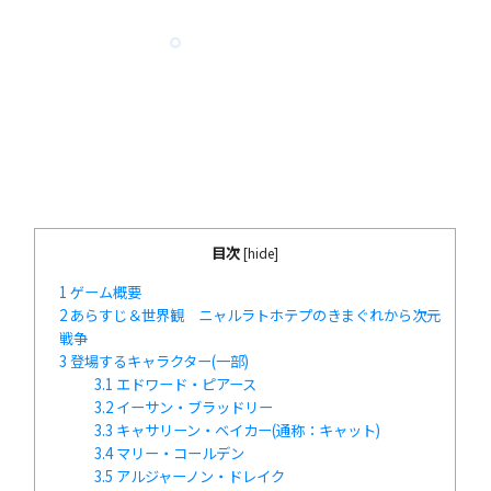
目次
[
hide
]
1
ゲーム概要
2
あらすじ＆世界観 ニャルラトホテプのきまぐれから次元
戦争
3
登場するキャラクター(一部)
3.1
エドワード・ピアース
3.2
イーサン・ブラッドリー
3.3
キャサリーン・ベイカー(通称：キャット)
3.4
マリー・コールデン
3.5
アルジャーノン・ドレイク