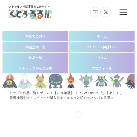
クトゥルフ神話情報まとめサイト
初めての方へ
ホーム
神話生物一覧
クトゥルフ神話TRPG
作品一覧
コラム
クトゥルフ神話の歴史
プロフィール
トップ
>
作品一覧
>
ゲーム
>
【2026年版】『Call of Cthulhu®』│あらすじ・
登場神話生物・レビューや購入先までまるっと紹介※ネタバレ注意※