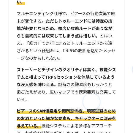
い。
マルチエンディング仕様で、ピアースの行動次第で結
末が変化する。
ただしトゥルーエンドには特定の技
能が必要となるため、幅広い攻略ルートがありなが
らも最終的には収束してしまう点は惜しい。
とはい
え、「筋力」で奇行に走るとトゥルーエンドから遠
ざかるという仕組みは、TRPGの教訓を込めたメッセ
ージなのかもしれない。
ストーリーとデザインのクオリティは高く、技能シス
テムと相まってTRPGセッションを体験しているよう
な没入感を味わえる。
謎解きの難易度もしっかりと
歯ごたえがあり、広いマップでの探索要素も充実して
いる。
ピアースのSAN値設定や閉所恐怖症、現実逃避のため
のお酒といった細かな要素も、キャラクターに深みを
与えている。
技能システムによる多様なアプローチ
と、本格的な謎解きが楽しめるゲームとなっている。