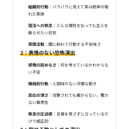
組織的行動
：バラバラに見えて実は統率の取
れた軍隊
復活への執念
：どんな犠牲を払っても主人を
蘇らせたい狂気
夜間活動
：闇に紛れて行動する不気味さ
2：表情のない恐怖演出
感情の読めなさ
：何を考えているかわからな
い不安
機械的行動
：人間味のない冷徹な動き
反応の薄さ
：攻撃されても痛がらない、驚か
ない異常性
無言の圧迫感
：言葉を発さずに立っているだ
けで威圧的