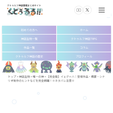
クトゥルフ神話情報まとめサイト
初めての方へ
ホーム
神話生物一覧
クトゥルフ神話TRPG
作品一覧
コラム
クトゥルフ神話の歴史
プロフィール
トップ
>
神話生物
>
唯一の神
>
【完全版】イェグ＝ハ│登場作品・概要・シナ
リオ制作のヒントなどを完全網羅！※ネタバレ注意※