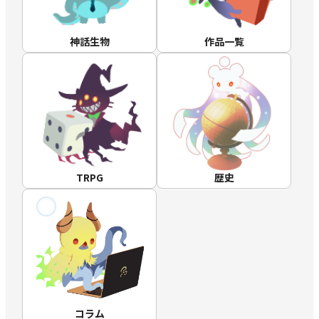
神話生物
作品一覧
TRPG
歴史
コラム