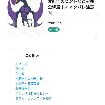
オ制作のヒントなどを完
全網羅！※ネタバレ注意
※
Yegg-Ha
唯一の神
目次
[
hide
]
1
見た目
2
住処
3
生態
4
関連する神話生物
5
関連する魔導書
6
登場作品
7
シナリオ制作のヒント
8
素材・ファンアート紹介