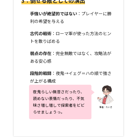
3：倒せる敵としての演出
手強いが絶望的ではない
：プレイヤーに勝
利の希望を与える
古代の戦術
：ローマ軍が使った方法のヒン
トを散りばめる
弱点の存在
：完全無敵ではなく、攻略法が
ある安心感
段階的戦闘
：夜鬼→イェグ＝ハの順で強さ
が上がる構成
夜鬼らしい無音さだったり、
読めない表情だったり、不気
味さ増し増しで探索者をビビ
筆者：たいき
らせましょうっ。