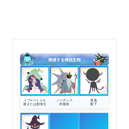
関連する神話生物
イブ=ツトゥル
ノーデンス
夜鬼
親または創造主
同盟者
配下