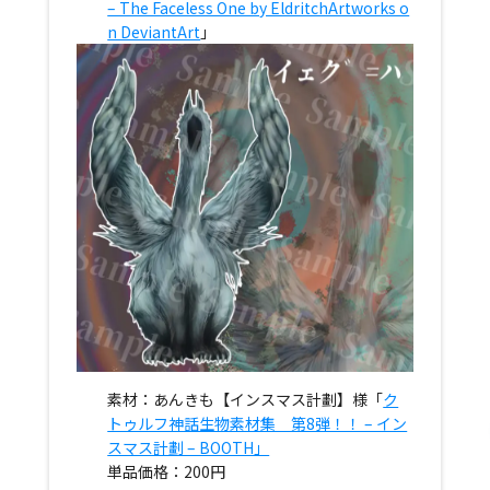
– The Faceless One by EldritchArtworks o
n DeviantArt
」
素材：あんきも【インスマス計劃】様「
ク
トゥルフ神話生物素材集 第8弾！！ – イン
スマス計劃 – BOOTH」
単品価格：200円