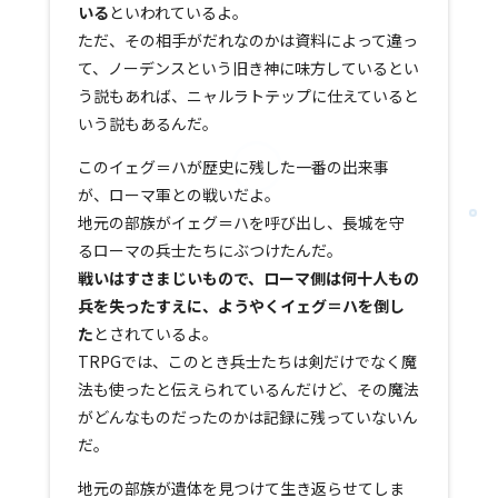
いる
といわれているよ。
ただ、その相手がだれなのかは資料によって違っ
て、ノーデンスという旧き神に味方しているとい
う説もあれば、ニャルラトテップに仕えていると
いう説もあるんだ。
このイェグ＝ハが歴史に残した一番の出来事
が、ローマ軍との戦いだよ。
地元の部族がイェグ＝ハを呼び出し、長城を守
るローマの兵士たちにぶつけたんだ。
戦いはすさまじいもので、ローマ側は何十人もの
兵を失ったすえに、ようやくイェグ＝ハを倒し
た
とされているよ。
TRPGでは、このとき兵士たちは剣だけでなく魔
法も使ったと伝えられているんだけど、その魔法
がどんなものだったのかは記録に残っていないん
だ。
地元の部族が遺体を見つけて生き返らせてしま