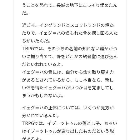
うことを恐れて、長城の地下にこっそり埋めたん
だ。
近ごろ、イングランドとスコットランドの境あ
たりで、イェグ＝ハの埋もれた骨を探し回る人た
ちがいたんだ。
TRPGでは、そのうちの名前の知れない誰かがつ
いに掘り当てて、骨をどこかの納骨堂に運び込ん
だといわれているよ。
イェグ＝ハの骨には、自分から命を取り戻す力
があるとされているから、もし本当なら、新し
い体を得たイェグ＝ハがいつか目を覚ましてし
まうかもしれないよ。
イェグ＝ハの正体については、いくつか見方が
分かれているんだ。
TRPGでは、イブ＝ツトゥルの落とし子、あるい
はイブ＝ツトゥルが造り出したものだという説
があるよ。