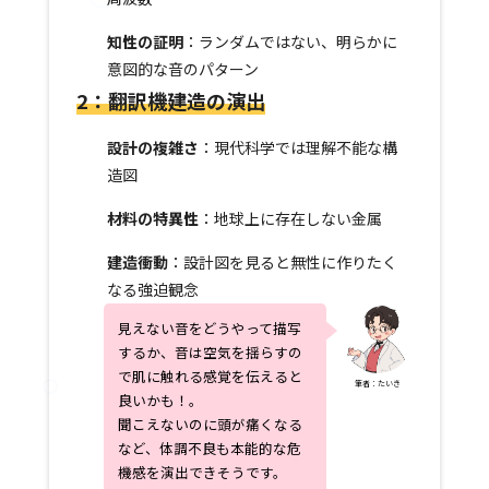
知性の証明
：ランダムではない、明らかに
意図的な音のパターン
2：
翻訳機建造の演出
設計の複雑さ
：現代科学では理解不能な構
造図
材料の特異性
：地球上に存在しない金属
建造衝動
：設計図を見ると無性に作りたく
なる強迫観念
見えない音をどうやって描写
するか、音は空気を揺らすの
で肌に触れる感覚を伝えると
筆者：たいき
良いかも！。
聞こえないのに頭が痛くなる
など、体調不良も本能的な危
機感を演出できそうです。