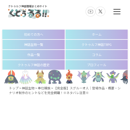
クトゥルフ神話情報まとめサイト
初めての方へ
ホーム
神話生物一覧
クトゥルフ神話TRPG
作品一覧
コラム
クトゥルフ神話の歴史
プロフィール
トップ
>
神話生物
>
奉仕種族
>
【完全版】スグルーオ人│登場作品・概要・シ
ナリオ制作のヒントなどを完全網羅！※ネタバレ注意※