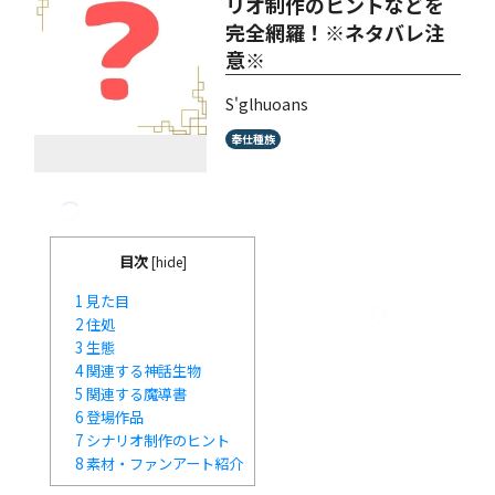
リオ制作のヒントなどを
完全網羅！※ネタバレ注
意※
S'glhuoans
奉仕種族
目次
[
hide
]
1
見た目
2
住処
3
生態
4
関連する神話生物
5
関連する魔導書
6
登場作品
7
シナリオ制作のヒント
8
素材・ファンアート紹介