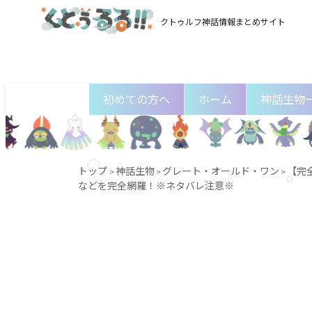
クトゥルフ神話情報まとめサイト
初めての方へ
ホーム
神話生物
トップ
神話生物
グレート・オールド・ワン
【完
>
>
>
などを完全網羅！※ネタバレ注意※