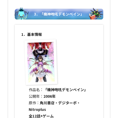
3．「機神咆吼デモンベイン」
1．基本情報
作品名：
「機神咆吼デモンベイン」
公開年：
2006年
原作：
角川書店・デジターボ・
Nitroplus
全12話+ゲーム