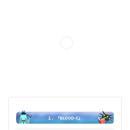
１．「BLOOD-C」