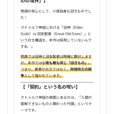
のの境界」】
物語の核心として、小夜自身も旧きものでし
た！
クトゥルフ神話における「旧神（Elder
Gods）vs 旧支配者（Great Old Ones）」と
いう対立構造を、本作は採用していないんで
すね…。
原典では旧神と旧支配者は明確に敵対します
が、本作では
小夜も敵も同じ「旧きもの」
。
つまり、善悪の対立ではなく、
同族同士の闘
争
として描かれています。
【「契約」という名の呪い】
クトゥルフ神話の根底にあるのは、「人間が
理解できないものと関わった代償」というテ
ーマです。