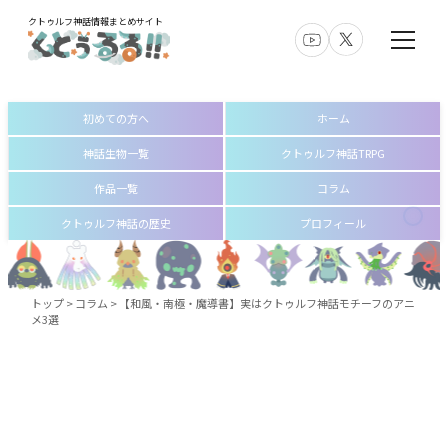
クトゥルフ神話情報まとめサイト
初めての方へ
ホーム
神話生物一覧
クトゥルフ神話TRPG
作品一覧
コラム
クトゥルフ神話の歴史
プロフィール
トップ
>
コラム
>
【和風・南極・魔導書】実はクトゥルフ神話モチーフのアニ
メ3選