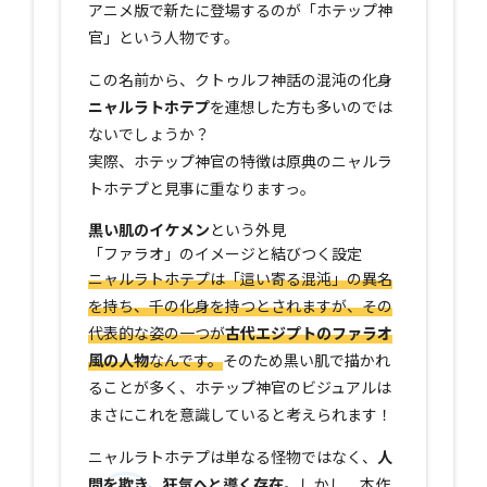
アニメ版で新たに登場するのが「ホテップ神
官」という人物です。
この名前から、クトゥルフ神話の混沌の化身
ニャルラトホテプ
を連想した方も多いのでは
ないでしょうか？
実際、ホテップ神官の特徴は原典のニャルラ
トホテプと見事に重なりますっ。
黒い肌のイケメン
という外見
「ファラオ」のイメージと結びつく設定
ニャルラトホテプは「這い寄る混沌」の異名
を持ち、千の化身を持つとされますが、その
代表的な姿の一つが
古代エジプトのファラオ
風の人物
なんです。
そのため黒い肌で描かれ
ることが多く、ホテップ神官のビジュアルは
まさにこれを意識していると考えられます！
ニャルラトホテプは単なる怪物ではなく、
人
間を欺き、狂気へと導く存在
。しかし、本作