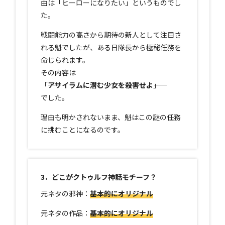
由は「ヒーローになりたい」というものでし
た。
戦闘能力の高さから期待の新人として注目さ
れる魁でしたが、ある日隊長から極秘任務を
命じられます。
その内容は
「――
アサイラムに潜む少女を殺害せよ
――」
でした。
理由も明かされないまま、魁はこの謎の任務
に挑むことになるのです。
3．どこがクトゥルフ神話モチーフ？
元ネタの邪神：
基本的にオリジナル
元ネタの作品：
基本的にオリジナル