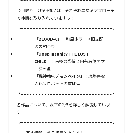
今回取り上げる3作品は、それぞれ異なるアプローチ
で神話を取り入れていますっ：
「BLOOD-C」
：和風ホラー×旧支配
者の融合型
「Deep Insanity THE LOST
CHILD」
：南極の恐怖と固有名詞オマ
ージュ型
「機神咆吼デモンベイン」
：魔導書擬
人化×ロボットの直球型
各作品について、以下の3点を詳しく解説していま
す：
基本情報
：作品概要とあらすじ