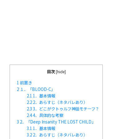
目次
[
hide
]
1
前置き
2
１．「BLOOD-C」
2.1
1．基本情報
2.2
2．あらすじ（ネタバレあり）
2.3
3．どこがクトゥルフ神話モチーフ？
2.4
4．具体的な考察
3
2．「Deep Insanity THE LOST CHILD」
3.1
1．基本情報
3.2
2．あらすじ（ネタバレあり）