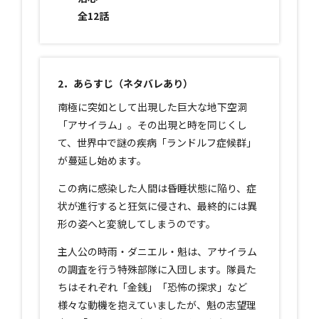
全12話
2．あらすじ（ネタバレあり）
南極に突如として出現した巨大な地下空洞
「アサイラム」。その出現と時を同じくし
て、世界中で謎の疾病「ランドルフ症候群」
が蔓延し始めます。
この病に感染した人間は昏睡状態に陥り、症
状が進行すると狂気に侵され、最終的には異
形の姿へと変貌してしまうのです。
主人公の時雨・ダニエル・魁は、アサイラム
の調査を行う特殊部隊に入団します。隊員た
ちはそれぞれ「金銭」「恐怖の探求」など
様々な動機を抱えていましたが、魁の志望理