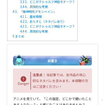
3.3
3．どこがクトゥルフ神話モチーフ？
3.4
4．具体的な考察
4
3．「機神咆吼デモンベイン」
4.1
1．基本情報
4.2
2．あらすじ（ネタバレあり）
4.3
3．どこがクトゥルフ神話モチーフ？
4.4
4．具体的な考察
5
まとめ
前置き
注意点：
当記事では、各作品の核心
的なネタバレを含みます。未視聴の方
Danger
はご注意ください！
アニメを見ていて、「この設定、どこかで聞いたこと
あるような…？」と感じたことはありませんか？